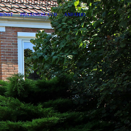
IENST
PRAXISURLAUB
ANFAHRT