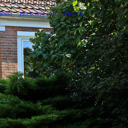
IENST
PRAXISURLAUB
ANFAHRT