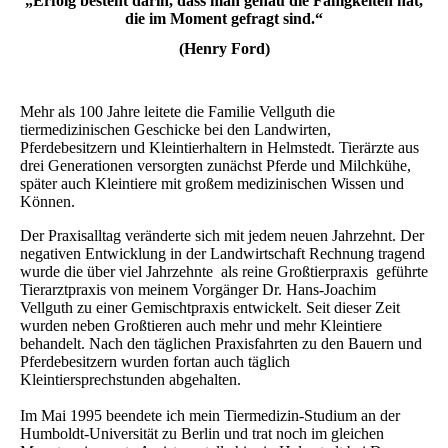
„Erfolg besteht darin, dass man genau die Fähigkeiten hat,
die im Moment gefragt sind.“
(Henry Ford)
Mehr als 100 Jahre leitete die Familie Vellguth die
tiermedizinischen Geschicke bei den Landwirten,
Pferdebesitzern und Kleintierhaltern in Helmstedt. Tierärzte aus
drei Generationen versorgten zunächst Pferde und Milchkühe,
später auch Kleintiere mit großem medizinischen Wissen und
Können.
Der Praxisalltag veränderte sich mit jedem neuen Jahrzehnt. Der
negativen Entwicklung in der Landwirtschaft Rechnung tragend
wurde die über viel Jahrzehnte als reine Großtierpraxis geführte
Tierarztpraxis von meinem Vorgänger Dr. Hans-Joachim
Vellguth zu einer Gemischtpraxis entwickelt. Seit dieser Zeit
wurden neben Großtieren auch mehr und mehr Kleintiere
behandelt. Nach den täglichen Praxisfahrten zu den Bauern und
Pferdebesitzern wurden fortan auch täglich
Kleintiersprechstunden abgehalten.
Im Mai 1995 beendete ich mein Tiermedizin-Studium an der
Humboldt-Universität zu Berlin und trat noch im gleichen