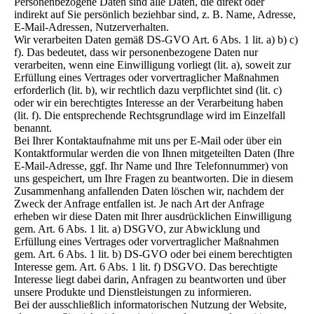
Personenbezogene Daten sind alle Daten, die direkt oder
indirekt auf Sie persönlich beziehbar sind, z. B. Name, Adresse,
E-Mail-Adressen, Nutzerverhalten.
Wir verarbeiten Daten gemäß DS-GVO Art. 6 Abs. 1 lit. a) b) c)
f). Das bedeutet, dass wir personenbezogene Daten nur
verarbeiten, wenn eine Einwilligung vorliegt (lit. a), soweit zur
Erfüllung eines Vertrages oder vorvertraglicher Maßnahmen
erforderlich (lit. b), wir rechtlich dazu verpflichtet sind (lit. c)
oder wir ein berechtigtes Interesse an der Verarbeitung haben
(lit. f). Die entsprechende Rechtsgrundlage wird im Einzelfall
benannt.
Bei Ihrer Kontaktaufnahme mit uns per E-Mail oder über ein
Kontaktformular werden die von Ihnen mitgeteilten Daten (Ihre
E-Mail-Adresse, ggf. Ihr Name und Ihre Telefonnummer) von
uns gespeichert, um Ihre Fragen zu beantworten. Die in diesem
Zusammenhang anfallenden Daten löschen wir, nachdem der
Zweck der Anfrage entfallen ist. Je nach Art der Anfrage
erheben wir diese Daten mit Ihrer ausdrücklichen Einwilligung
gem. Art. 6 Abs. 1 lit. a) DSGVO, zur Abwicklung und
Erfüllung eines Vertrages oder vorvertraglicher Maßnahmen
gem. Art. 6 Abs. 1 lit. b) DS-GVO oder bei einem berechtigten
Interesse gem. Art. 6 Abs. 1 lit. f) DSGVO. Das berechtigte
Interesse liegt dabei darin, Anfragen zu beantworten und über
unsere Produkte und Dienstleistungen zu informieren.
Bei der ausschließlich informatorischen Nutzung der Website,